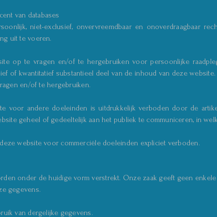
cent van databases
ersoonlijk, niet-exclusief, onvervreemdbaar en onoverdraagbaar r
g uit te voeren.
ite op te vragen en/of te hergebruiken voor persoonlijke raadpl
ief of kwantitatief substantieel deel van de inhoud van deze website
 vragen en/of te hergebruiken.
te voor andere doeleinden is uitdrukkelijk verboden door de artike
site geheel of gedeeltelijk aan het publiek te communiceren, in we
n deze website voor commerciële doeleinden expliciet verboden.
orden onder de huidige vorm verstrekt. Onze zaak geeft geen enkele ga
eze gegevens.
bruik van dergelijke gegevens.