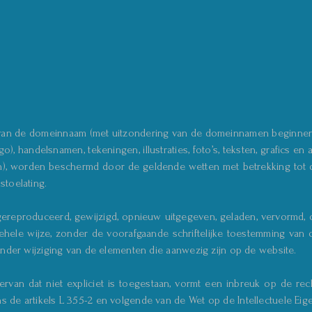
p van de domeinnaam (met uitzondering van de domeinnamen beginnen
go), handelsnamen, tekeningen, illustraties, foto’s, teksten, grafics
en), worden beschermd door de geldende wetten met betrekking tot 
stoelating.
ereproduceerd, gewijzigd, opnieuw uitgegeven, geladen, vervormd, 
hele wijze, zonder de voorafgaande schriftelijke toestemming van o
onder wijziging van de elementen die aanwezig zijn op de website.
rvan dat niet expliciet is toegestaan, vormt een inbreuk op de r
 de artikels L 355-2 en volgende van de Wet op de Intellectuele Ei