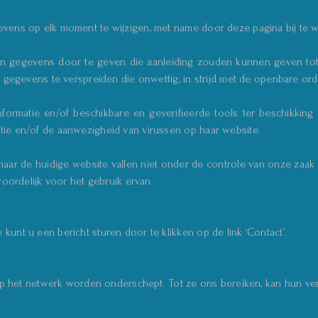
vens op elk moment te wijzigen, met name door deze pagina bij te 
 gegevens door te geven die aanleiding zouden kunnen geven tot ee
gegevens te verspreiden die onwettig, in strijd met de openbare orde o
formatie en/of beschikbare en geverifieerde tools ter beschikking t
ie en/of de aanwezigheid van virussen op haar website.
aar de huidige website vallen niet onder de controle van onze zaak d
woordelijk voor het gebruik ervan.
unt u een bericht sturen door te klikken op de link ‘Contact’.
 op het netwerk worden onderschept. Tot ze ons bereiken, kan hun ve