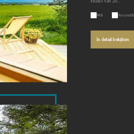
studio van 20...
Wifi
Aircondit
In detail bekijken