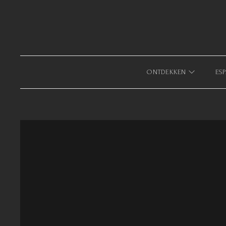
633940643123879
ONTDEKKEN
ESP