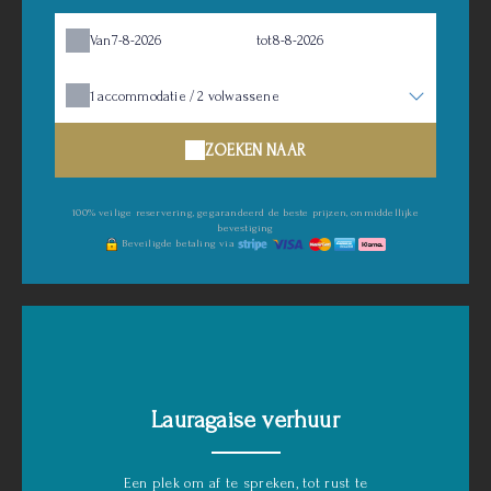
Van
tot
1
accommodatie /
2
volwassene
ZOEKEN NAAR
100% veilige reservering, gegarandeerd de beste prijzen, onmiddellijke
bevestiging
Beveiligde betaling via
Lauragaise verhuur
Een plek om af te spreken, tot rust te