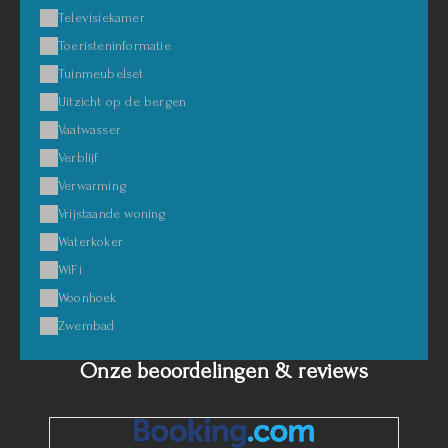
Televisiekamer
Toeristeninformatie
Tuinmeubelset
Uitzicht op de bergen
Vaatwasser
Verblijf
Verwarming
Vrijstaande woning
Waterkoker
WiFi
Woonhoek
Zwembad
Onze beoordelingen & reviews