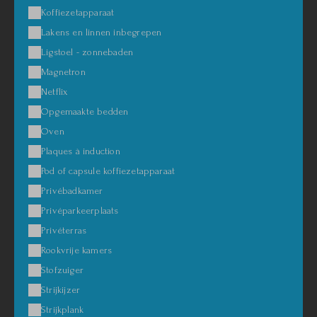
Koffiezetapparaat
Lakens en linnen inbegrepen
Ligstoel - zonnebaden
Magnetron
Netflix
Opgemaakte bedden
Oven
Plaques à induction
Pod of capsule koffiezetapparaat
Privébadkamer
Privéparkeerplaats
Privéterras
Rookvrije kamers
Stofzuiger
Strijkijzer
Strijkplank