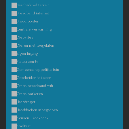
Beschaduwd terrein
Breedband internet
Broodrooster
Centrale verwarming
Diepvries
Dieren niet toegelaten
Eigen ingang
Flatscreen-tv
Gemeenschappelijke tuin
Gescheiden toiletten
Gratis breedband wifi
Gratis parkeren
Haardroger
Handdoeken inbegrepen
Keuken - kookhoek
Koelkast