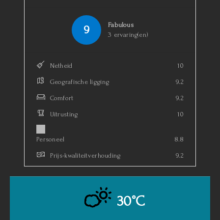
Fabulous
9
3 ervaring(en)
Netheid
10
Geografische ligging
9.2
Comfort
9.2
Uitrusting
10
Personeel
8.8
Prijs-kwaliteitverhouding
9.2
30°C