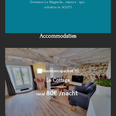
Domaine Le Magnolia
, séjours · spa ·
retraites in AGUTS
Accommodaties
Maximumcapaciteit: 10
Le Cottage
80€ /nacht
vanaf