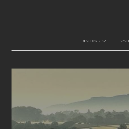
633940643123879
DESCOBRIR
ESPAC