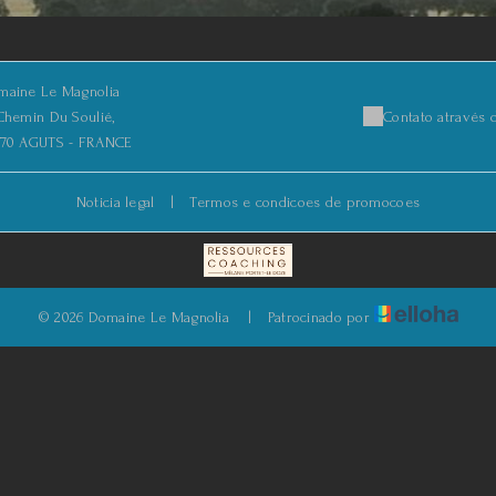
maine Le Magnolia
Chemin Du Soulié,
Contato através 
470 AGUTS - FRANCE
Noticia legal
|
Termos e condicoes de promocoes
© 2026 Domaine Le Magnolia
|
Patrocinado por