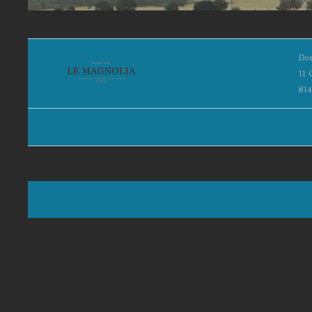
Do
11 
81