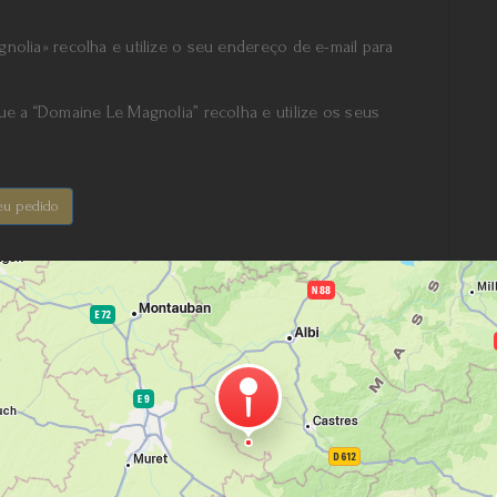
nolia» recolha e utilize o seu endereço de e-mail para
ue a “Domaine Le Magnolia” recolha e utilize os seus