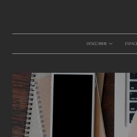
633940643123879
DESCOBRIR
ESPAC