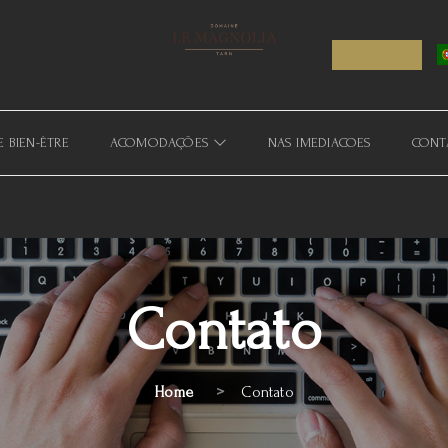
E BIEN-ÊTRE
ACOMODAÇÕES
NAS IMEDIACOES
CONT
Contato
Home
Contato