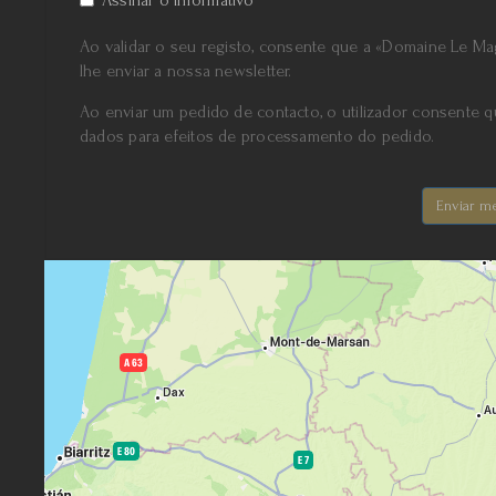
Ao validar o seu registo, consente que a «Domaine Le Mag
lhe enviar a nossa newsletter.
Ao enviar um pedido de contacto, o utilizador consente q
dados para efeitos de processamento do pedido.