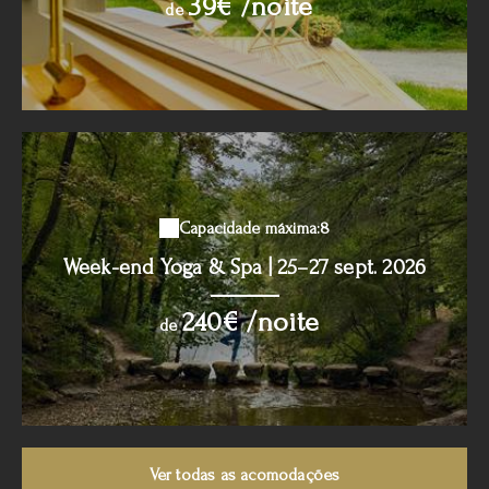
39€ /noite
de
Capacidade máxima:8
Week-end Yoga & Spa | 25–27 sept. 2026
240€ /noite
de
Ver todas as acomodações