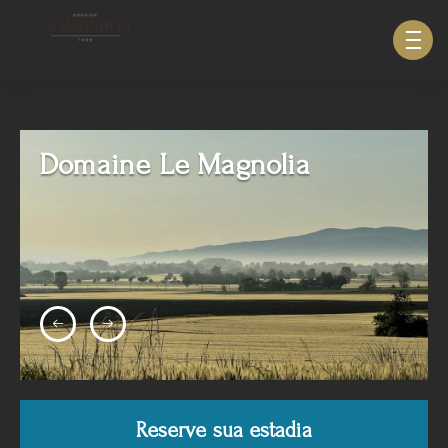
633940643123879
Domaine Le Magnolia
Reserve sua estadia