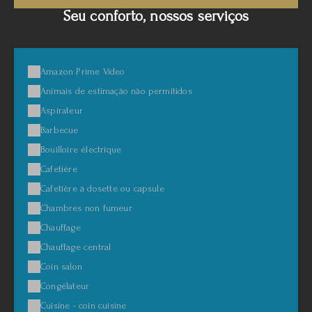
Seu conforto, nossos serviços
Amazon Prime Video
Animais de estimação não permitidos
Aspirateur
Barbecue
Bouilloire électrique
Cafetière
Cafetière à dosette ou capsule
Chambres non fumeur
Chauffage
Chauffage central
Coin salon
Congélateur
Cuisine - coin cuisine