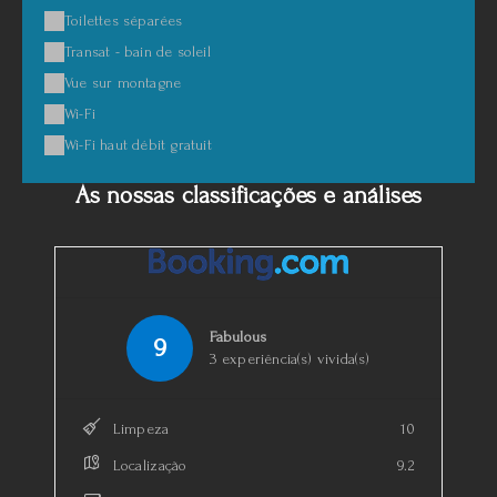
Toilettes séparées
Transat - bain de soleil
Vue sur montagne
Wi-Fi
Wi-Fi haut débit gratuit
As nossas classificações e análises
Fabulous
9
3 experiência(s) vivida(s)
Limpeza
10
Localização
9.2