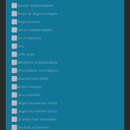
Cuisine indépendante
Draps et linges compris
Draps fournis
Entrée indépendante
Fer à repasser
Four
Grille-pain
Habitation indépendante
Informations touristiques
Internet haut-débit
Jardin commun
Lave-vaisselle
Linges de maison inclus
Linges de toilette inclus
Lit bébé (sur demande)
Lits faits à l'arrivée