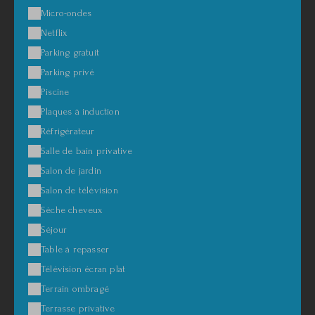
Micro-ondes
Netflix
Parking gratuit
Parking privé
Piscine
Plaques à induction
Réfrigérateur
Salle de bain privative
Salon de jardin
Salon de télévision
Sèche cheveux
Séjour
Table à repasser
Télévision écran plat
Terrain ombragé
Terrasse privative