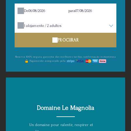
De
para
1
alojamento /
2
adultos
PROCURAR
Reserva 100% segura, garantia das melhores tarifas, confirmação instantânea
Pagamento assegurado pela
Domaine Le Magnolia
Un domaine pour ralentir, respirer et