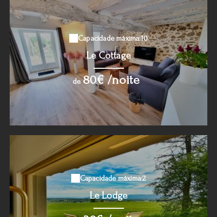
Capacidade máxima:10
Le Cottage
80€ /noite
de
Capacidade máxima:2
Le Lodge