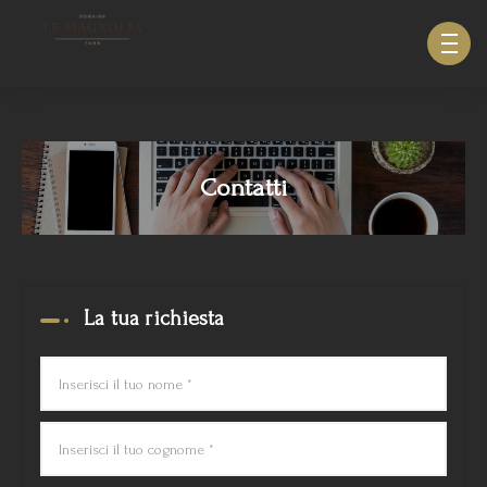
633940643123879
Contatti
La tua richiesta