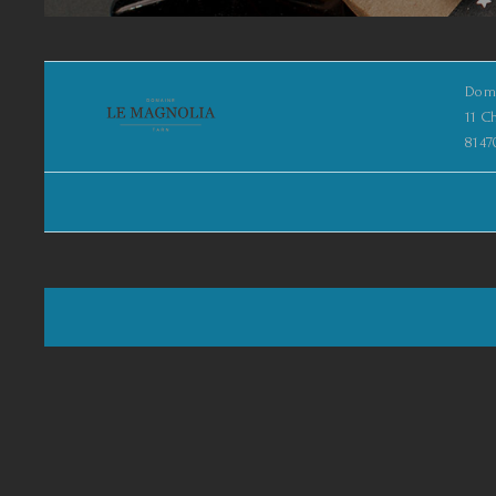
Doma
11 C
8147