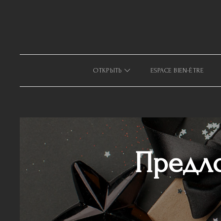
633940643123879
OТКРЫТЬ
ESPACE BIEN-ÊTRE
Предл