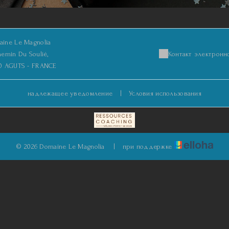
ine Le Magnolia
hemin Du Soulié,
Контакт электронн
0 AGUTS - FRANCE
надлежащее уведомление
|
Условия использования
© 2026 Domaine Le Magnolia
|
при поддержке