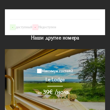
-
доступный
-
Недоступен
Наши другие номера
Максимум гостей:2
Le Lodge
39€ /ночь
oт