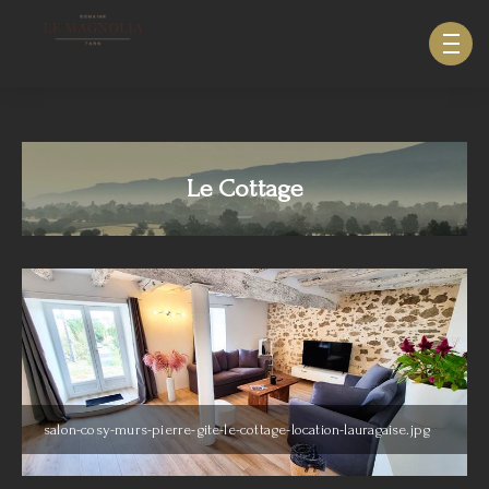
633940643123879
Le Cottage
salon-cosy-murs-pierre-gite-le-cottage-location-lauragaise.jpg