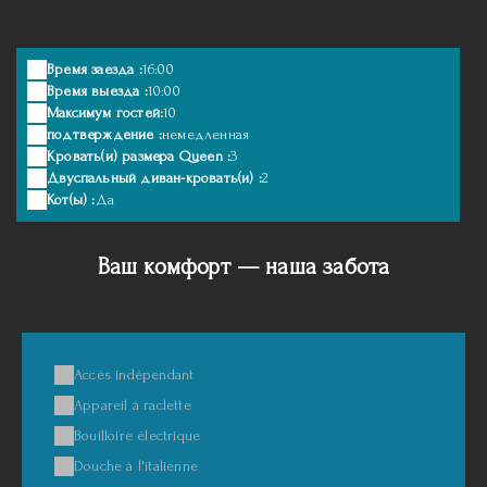
Время заезда :
16:00
Время выезда :
10:00
Максимум гостей:
10
подтверждение :
немедленная
Кровать(и) размера Queen :
3
Двуспальный диван-кровать(и) :
2
Кот(ы) :
Да
Ваш комфорт — наша забота
Accès indépendant
Appareil à raclette
Bouilloire électrique
Douche à l'italienne