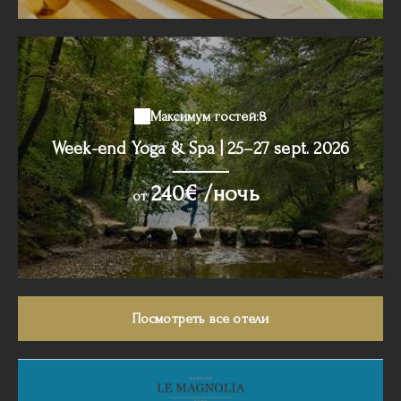
Максимум гостей:8
Week-end Yoga & Spa | 25–27 sept. 2026
240€ /ночь
oт
Посмотреть все отели