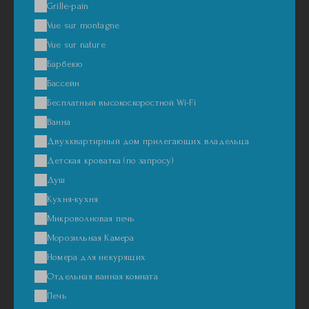
Grille-pain
Vue sur montagne
Vue sur nature
Барбекю
Бассейн
Бесплатный высокоскоростной Wi-Fi
Ванна
Двухквартирный дом прилегающих владельца
Детская кроватка (по запросу)
Душ
Кухня-кухня
Микроволновая печь
Морозильная Камера
Номера для некурящих
Отдельная ванная комната
Печь