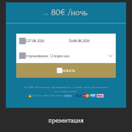
80€ /ночь
oт
С
По
1
проживание /
2
взрослых
искать
На 100% безопасное бронирование, лучшие цены, мгновенное
подтверждение
Оплата обеспеченных
презентация