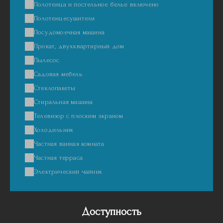
Полотенца и постельное белье включено
Полотенцесушители
Посудомоечная машина
Прокат, двухквартирный дом
Пылесос
Садовая мебель
Стеклопакеты
Стиральная машина
Телевизор с плоским экраном
Холодильник
Частная ванная комната
Частная терраса
Электрический чайник
Доступность